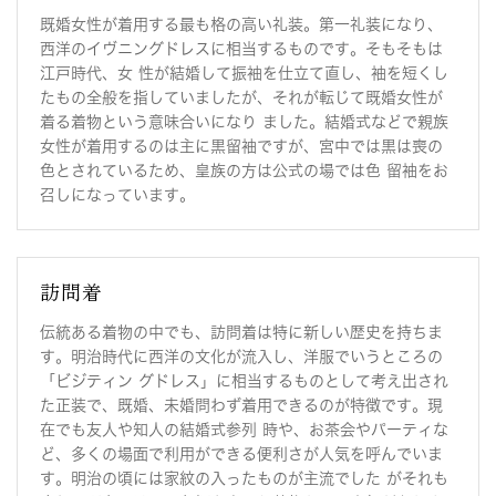
ました
既婚女性が着用する最も格の高い礼装。第一礼装になり、
西洋のイヴニングドレスに相当するものです。そもそもは
2026年06月15日
江戸時代、女 性が結婚して振袖を仕立て直し、袖を短くし
【新商品アップ】銀座店より袴(男性用)をアップしまし
たもの全般を指していましたが、それが転じて既婚女性が
た。
着る着物という意味合いになり ました。結婚式などで親族
g-jms101 g-jms102 g-jms103
女性が着用するのは主に黒留袖ですが、宮中では黒は喪の
色とされているため、皇族の方は公式の場では色 留袖をお
2026年06月15日
召しになっています。
【新商品アップ】銀座店より男物をアップしました。
g-mc185
2026年06月15日
訪問着
【新商品アップ】池袋店より七五三祝着（7歳）をアップ
しました。
伝統ある着物の中でも、訪問着は特に新しい歴史を持ちま
i-7s353 i-7s354 i-7s355
す。明治時代に西洋の文化が流入し、洋服でいうところの
「ビジティン グドレス」に相当するものとして考え出され
2026年06月15日
た正装で、既婚、未婚問わず着用できるのが特徴です。現
【新商品アップ】渋谷店より振袖をアップしました。
在でも友人や知人の結婚式参列 時や、お茶会やパーティな
s-fr217 s-fr216
ど、多くの場面で利用ができる便利さが人気を呼んでいま
す。明治の頃には家紋の入ったものが主流でした がそれも
2026年06月01日