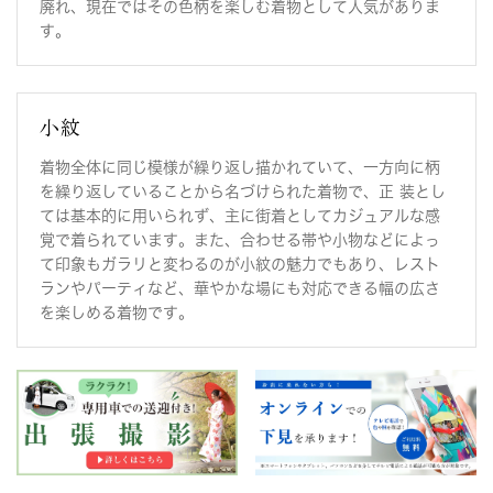
廃れ、現在ではその色柄を楽しむ着物として人気がありま
【新商品アップ】池袋店より夏物（訪問着）をアップしま
す。
した。
i-nr446 i-nr445 i-nr444 i-nr443 i-nr442
2026年06月01日
小紋
【新商品アップ】池袋店より小紋をアップしました。
着物全体に同じ模様が繰り返し描かれていて、一方向に柄
i-km422 i-km421 i-km420 i-km419 i-km418 i-
を繰り返していることから名づけられた着物で、正 装とし
km417 i-km416 i-km415 i-km414 i-km413 i-
ては基本的に用いられず、主に街着としてカジュアルな感
km412 i-km411 i-km410 i-km409 i-km408 i-
覚で着られています。また、合わせる帯や小物などによっ
km407 i-km406 i-km405
て印象もガラリと変わるのが小紋の魅力でもあり、レスト
2026年05月25日
ランやパーティなど、華やかな場にも対応できる幅の広さ
【新商品アップ】銀座店より男物をアップしました。
を楽しめる着物です。
g-mc184
2026年05月25日
【新商品アップ】銀座店よりひとえをアップしました。
g-nh213 g-nh214
2026年05月11日