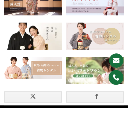
【新商品アップ】渋谷店より訪問着をアップしました。
s-hm088 s-hm089 s-hm090 s-hm091 s-
hm092 s-hm093 s-hm229 s-hm230 s-hm231
s-hm232
2026年02月27日
【新商品アップ】渋谷店より振袖をアップしました。
s-fr213 s-fr214 s-fr215
2026年02月27日
【新商品アップ】渋谷店より5歳祝着をアップしました。
s-5s041 s-5s042
2026年02月17日
【新商品アップ】池袋店より振袖をアップしました。
i-fr428
2026年02月17日
【新商品アップ】池袋店より男物をアップしました。
着物の選び方
振袖レンタル
i-mc361
こだわり
黒留袖レンタル