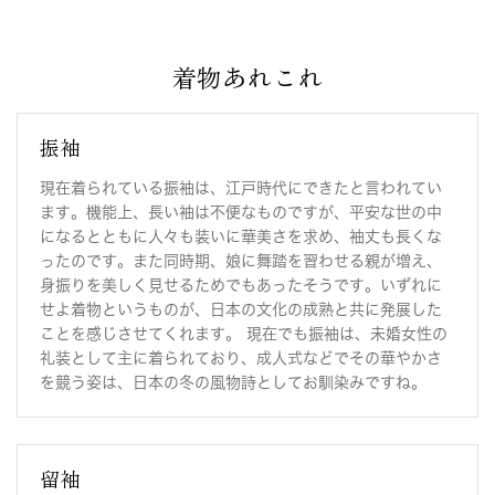
【新商品アップ】横浜店よりゆかた(女性用)をアップしま
した。
着物あれこれ
撫松庵（y-yw639）
2026年06月25日
振袖
教えてあべ先生Q&A：「結婚式（二次会）の花嫁衣装につ
いて」のご質問を追加しました
現在着られている振袖は、江戸時代にできたと言われてい
ます。機能上、長い袖は不便なものですが、平安な世の中
2026年06月23日
になるとともに人々も装いに華美さを求め、袖丈も長くな
【新商品アップ】渋谷店よりゆかた(女性用)をアップしま
ったのです。また同時期、娘に舞踏を習わせる親が増え、
した。
身振りを美しく見せるためでもあったそうです。いずれに
撫松庵（s-yw426 s-yw427）
せよ着物というものが、日本の文化の成熟と共に発展した
ことを感じさせてくれます。 現在でも振袖は、未婚女性の
2026年06月22日
礼装として主に着られており、成人式などでその華やかさ
【新商品アップ】池袋店よりゆかた(女性用)をアップしま
を競う姿は、日本の冬の風物詩としてお馴染みですね。
した。
撫松庵（i-yw607 i-yw608）
2026年06月19日
留袖
教えてあべ先生Q&A：「喪服について」のご質問を追加し