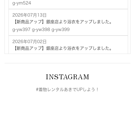
g-ym524
2026年07月13日
【新商品アップ】銀座店より浴衣をアップしました。
g-yw397 g-yw398 g-yw399
2026年07月02日
【新商品アップ】銀座店より浴衣をアップしました。
g-yw396（撫松庵） g-yw403（撫松庵） g-yw400
g-yw401 g-yw402
INSTAGRAM
2026年07月02日
【新商品アップ】池袋店より浴衣をアップしました。
i-yw605 i-yw606 i-yw609 i-yw610 i-yw611 i-
#着物レンタルあきでUPしよう！
yw612
2026年06月30日
【新商品アップ】横浜店より振袖をアップしました。
y-fr544
2026年06月29日