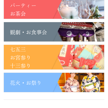
パーティー
お茶会
観劇・お食事会
七五三
お宮参り
十三参り
花火・お祭り