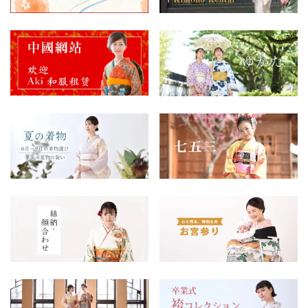
【新商品アップ】銀座店より訪問着（夏物）をアップしま
した。
g-nr239
2026年03月27日
教えてあべ先生Q&A：「ヘアセットについて」のご質問を
追加しました
2026年03月18日
【新商品アップ】銀座店より訪問着をアップしました。
g-hm357 g-hm358 g-hm359
2026年02月27日
【新商品アップ】渋谷店よりつむぎをアップしました。
s-tm002
2026年02月27日
【新商品アップ】渋谷店より色留袖をアップしました。
s-it064
2026年02月27日