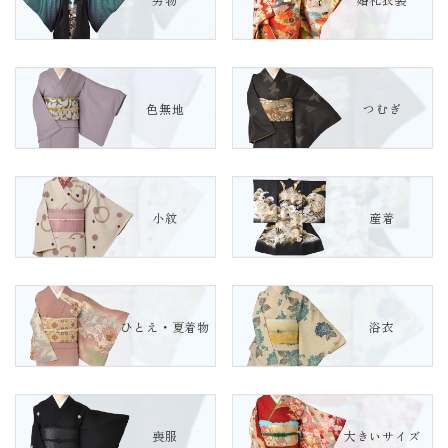
色無地
つむぎ
小紋
産着
ひとえ・夏着物
浴衣
喪服
大きいサイズ