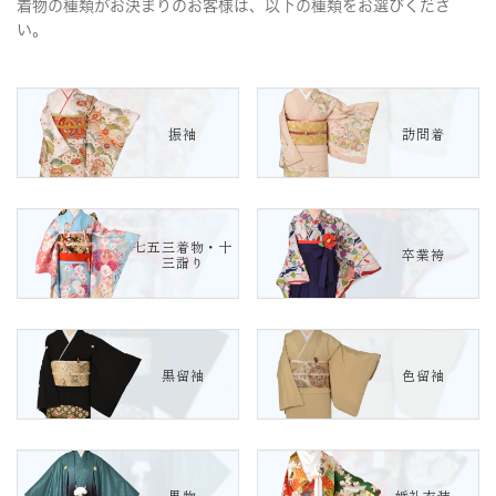
着物の種類がお決まりのお客様は、以下の種類をお選びくださ
い。
振袖
訪問着
七五三着物・十
卒業袴
三詣り
黒留袖
色留袖
男物
婚礼衣装